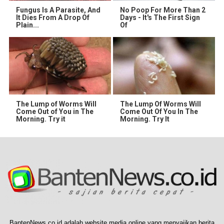
Fungus Is A Parasite, And
No Poop For More Than 2
It Dies From A Drop Of
Days - It's The First Sign
Plain...
Of
The Lump of Worms Will
The Lump Of Worms Will
Come Out of You in The
Come Out Of You In The
Morning. Try it
Morning. Try It
BantenNews.co.id adalah website media online yang menyajikan berita