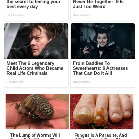
The Lump of Worms Will
Fungus Is A Parasite, And