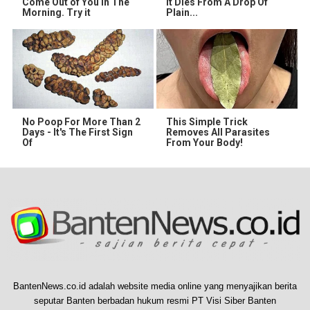
Come Out of You in The
It Dies From A Drop Of
Morning. Try it
Plain...
No Poop For More Than 2
This Simple Trick
Days - It's The First Sign
Removes All Parasites
Of
From Your Body!
BantenNews.co.id adalah website media online yang menyajikan berita
seputar Banten berbadan hukum resmi PT Visi Siber Banten