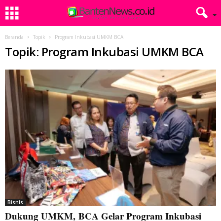
Beranda
Topik
Program Inkubasi UMKM BCA
Topik: Program Inkubasi UMKM BCA
Bisnis
Dukung UMKM, BCA Gelar Program Inkubasi