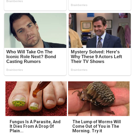
Fungus Is A Parasite, And
The Lump of Worms Will
It Dies From A Drop Of
Come Out of You in The
Plain...
Morning. Try it