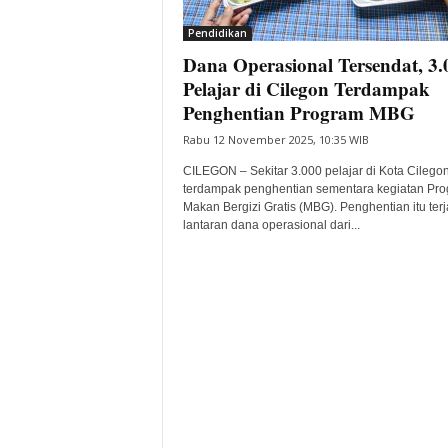
i
Pendidikan
t
Dana Operasional Tersendat, 3.
a
B
Pelajar di Cilegon Terdampak
a
Penghentian Program MBG
n
Rabu 12 November 2025, 10:35 WIB
t
e
CILEGON – Sekitar 3.000 pelajar di Kota Cilego
n
terdampak penghentian sementara kegiatan Pr
H
Makan Bergizi Gratis (MBG). Penghentian itu terj
lantaran dana operasional dari...
a
r
i
I
n
i