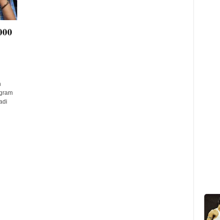
000
n
ogram
adi