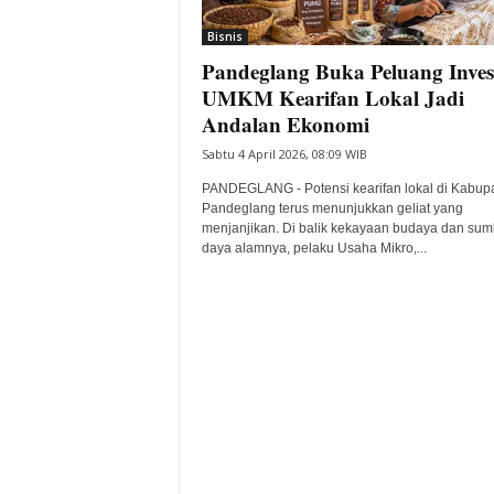
i
Bisnis
t
Pandeglang Buka Peluang Invest
a
B
UMKM Kearifan Lokal Jadi
a
Andalan Ekonomi
n
Sabtu 4 April 2026, 08:09 WIB
t
e
PANDEGLANG - Potensi kearifan lokal di Kabup
n
Pandeglang terus menunjukkan geliat yang
H
menjanjikan. Di balik kekayaan budaya dan sum
daya alamnya, pelaku Usaha Mikro,...
a
r
i
I
n
i