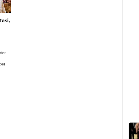
asi,
aten
ber