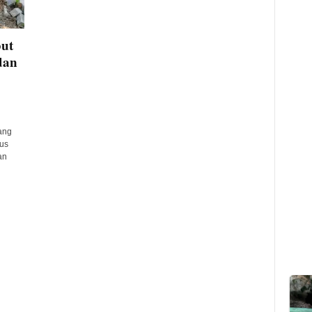
ut
dan
ang
us
an