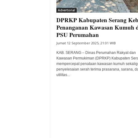
i
Advertorial
t
DPRKP Kabupaten Serang Keb
a
B
Penanganan Kawasan Kumuh 
a
PSU Perumahan
n
Jumat 12 September 2025, 21:01 WIB
t
e
KAB. SERANG – Dinas Perumahan Rakyat dan
n
Kawasan Permukiman (DPRKP) Kabupaten Ser
H
mempercepat penataan kawasan kumuh sekalig
penyelesaian serah terima prasarana, sarana, d
a
utilitas...
r
i
I
n
i