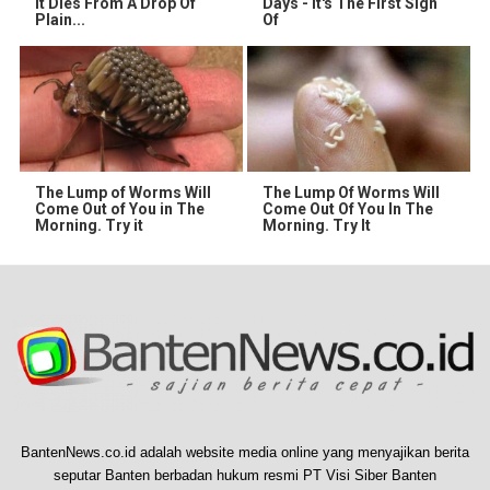
It Dies From A Drop Of
Days - It's The First Sign
Plain...
Of
The Lump of Worms Will
The Lump Of Worms Will
Come Out of You in The
Come Out Of You In The
Morning. Try it
Morning. Try It
BantenNews.co.id adalah website media online yang menyajikan berita
seputar Banten berbadan hukum resmi PT Visi Siber Banten