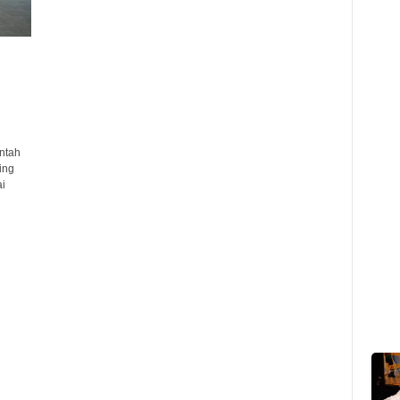
ntah
ing
i