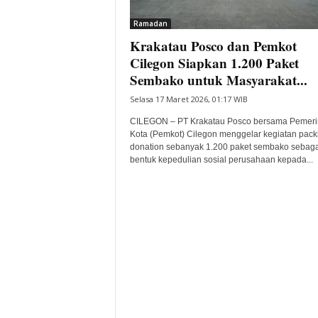
i
Ramadan
t
Krakatau Posco dan Pemkot
a
B
Cilegon Siapkan 1.200 Paket
a
Sembako untuk Masyarakat...
n
Selasa 17 Maret 2026, 01:17 WIB
t
e
CILEGON – PT Krakatau Posco bersama Pemeri
n
Kota (Pemkot) Cilegon menggelar kegiatan pack
H
donation sebanyak 1.200 paket sembako sebaga
bentuk kepedulian sosial perusahaan kepada...
a
r
i
I
n
i