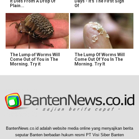
It Dies From A Drop Of
Days - It's The First Sign
Plain...
Of
The Lump of Worms Will
The Lump Of Worms Will
Come Out of You in The
Come Out Of You In The
Morning. Try it
Morning. Try It
BantenNews.co.id adalah website media online yang menyajikan berita
seputar Banten berbadan hukum resmi PT Visi Siber Banten