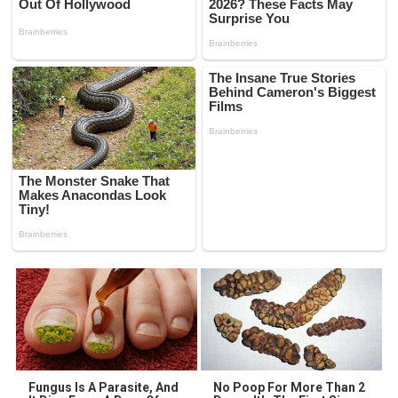
Fungus Is A Parasite, And
No Poop For More Than 2