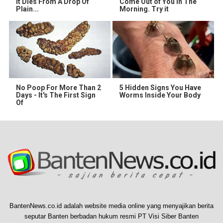
It Dies From A Drop Of
Come Out of You in The
Plain...
Morning. Try it
No Poop For More Than 2
5 Hidden Signs You Have
Days - It's The First Sign
Worms Inside Your Body
Of
BantenNews.co.id adalah website media online yang menyajikan berita
seputar Banten berbadan hukum resmi PT Visi Siber Banten