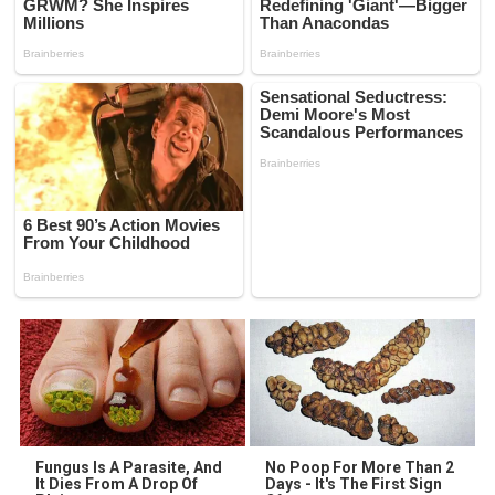
Fungus Is A Parasite, And
No Poop For More Than 2
It Dies From A Drop Of
Days - It's The First Sign