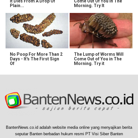
It Dies From A Drop Of
Come Out Of You In The
Plain...
Morning. Try It
No Poop For More Than 2
The Lump of Worms Will
Days - It's The First Sign
Come Out of You in The
Of
Morning. Try it
BantenNews.co.id adalah website media online yang menyajikan berita
seputar Banten berbadan hukum resmi PT Visi Siber Banten