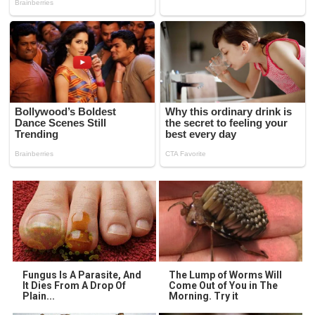
Fungus Is A Parasite, And
The Lump of Worms Will
It Dies From A Drop Of
Come Out of You in The
Plain...
Morning. Try it