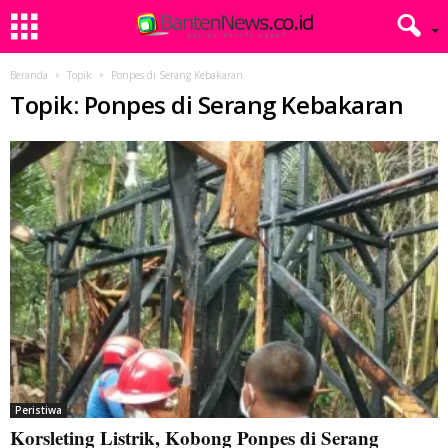
Beranda
Topik
Ponpes di Serang Kebakaran
Topik: Ponpes di Serang Kebakaran
Peristiwa
Korsleting Listrik, Kobong Ponpes di Serang