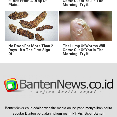
It Dies From A Drop Of
Come Out of You in The
Plain...
Morning. Try it
No Poop For More Than 2
The Lump Of Worms Will
Days - It's The First Sign
Come Out Of You In The
Of
Morning. Try It
BantenNews.co.id adalah website media online yang menyajikan berita
seputar Banten berbadan hukum resmi PT Visi Siber Banten