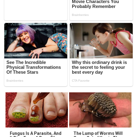
Fungus Is A Parasite, And
The Lump of Worms Will