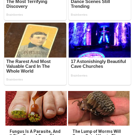
Fungus Is A Parasite, And
The Lump of Worms Will