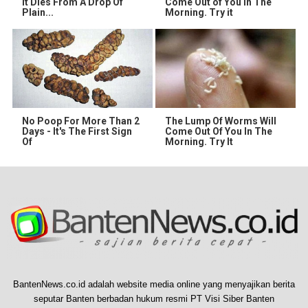
It Dies From A Drop Of
Come Out of You in The
Plain...
Morning. Try it
No Poop For More Than 2
The Lump Of Worms Will
Days - It's The First Sign
Come Out Of You In The
Of
Morning. Try It
BantenNews.co.id adalah website media online yang menyajikan berita
seputar Banten berbadan hukum resmi PT Visi Siber Banten