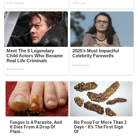
Fungus Is A Parasite, And
No Poop For More Than 2
It Dies From A Drop Of
Days - It's The First Sign
Plain...
Of