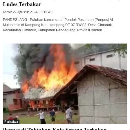
Ludes Terbakar
Kamis 22 Agustus 2024, 15:38 WIB
PANDEGLANG - Puluhan kamar santri Pondok Pesantren (Ponpes) Al-
Mutaalimin di Kampung Kadukampeng RT 07 RW 03, Desa Cimanuk,
Kecamatan Cimanuk, Kabupaten Pandeglang, Provinsi Banten...
Peristiwa
Ponpes di Taktakan Kota Serang Terbakar