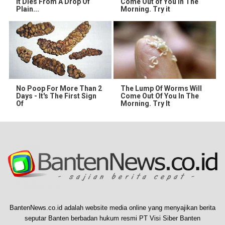
It Dies From A Drop Of
Come Out of You in The
Plain...
Morning. Try it
No Poop For More Than 2
The Lump Of Worms Will
Days - It's The First Sign
Come Out Of You In The
Of
Morning. Try It
BantenNews.co.id adalah website media online yang menyajikan berita
seputar Banten berbadan hukum resmi PT Visi Siber Banten