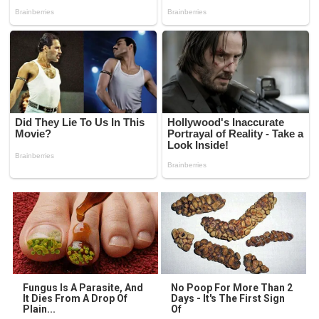
Fungus Is A Parasite, And
No Poop For More Than 2
It Dies From A Drop Of
Days - It's The First Sign
Plain...
Of