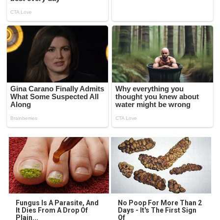
Fungus Is A Parasite, And
No Poop For More Than 2
It Dies From A Drop Of
Days - It's The First Sign
Plain...
Of