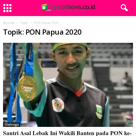
Beranda
Topik
PON Papua 2020
Topik: PON Papua 2020
Olahraga
Santri Asal Lebak Ini Wakili Banten pada PON ke-