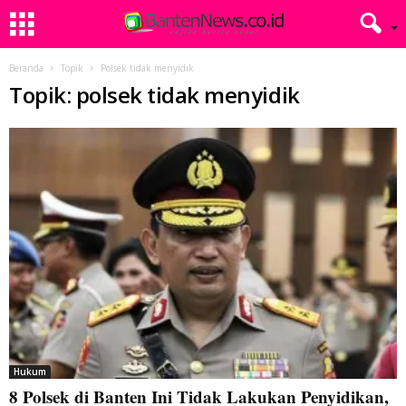
Beranda
Topik
Polsek tidak menyidik
Topik: polsek tidak menyidik
Hukum
8 Polsek di Banten Ini Tidak Lakukan Penyidikan,