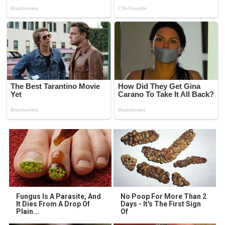
Fungus Is A Parasite, And
No Poop For More Than 2
It Dies From A Drop Of
Days - It's The First Sign
Plain...
Of