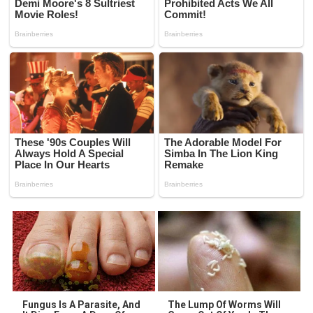
Fungus Is A Parasite, And
The Lump Of Worms Will