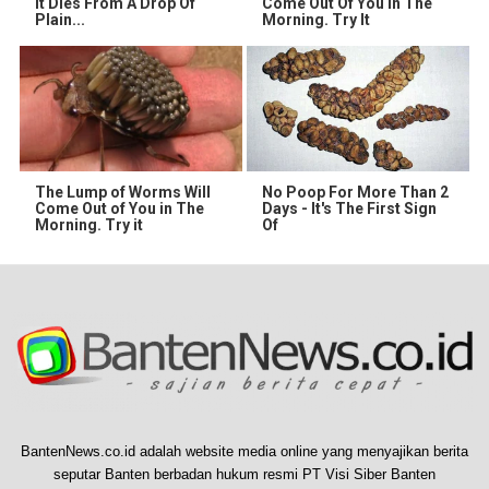
It Dies From A Drop Of
Come Out Of You In The
Plain...
Morning. Try It
The Lump of Worms Will
No Poop For More Than 2
Come Out of You in The
Days - It's The First Sign
Morning. Try it
Of
BantenNews.co.id adalah website media online yang menyajikan berita
seputar Banten berbadan hukum resmi PT Visi Siber Banten