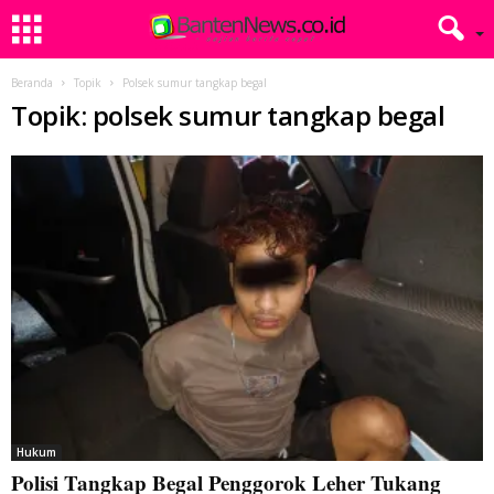
Beranda
Topik
Polsek sumur tangkap begal
Topik: polsek sumur tangkap begal
Hukum
Polisi Tangkap Begal Penggorok Leher Tukang