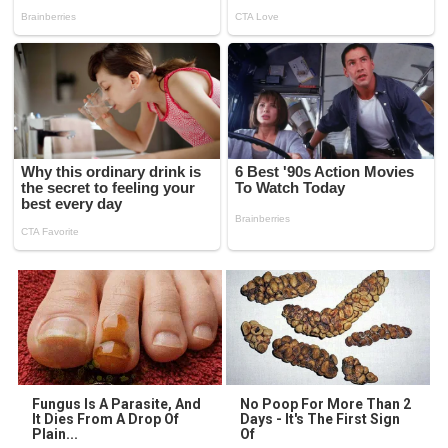
Fungus Is A Parasite, And
No Poop For More Than 2
It Dies From A Drop Of
Days - It's The First Sign
Plain...
Of