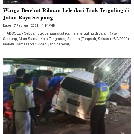
Peristiwa
Warga Berebut Ribuan Lele dari Truk Terguling di
Jalan Raya Serpong
Rabu 17 Februari 2021, 11:14 WIB
TABGSEL - Sebuah truk pengangkut ikan lele terguling di Jalan Raya
Serpong, Alam Sutera, Kota Tangerang Selatan (Tangsel), Selasa (16/2/2021)
malam. Berdasarkan video yang beredar,...