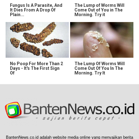
Fungus Is A Parasite, And
The Lump of Worms Will
It Dies From A Drop Of
Come Out of You in The
Plain...
Morning. Try it
No Poop For More Than 2
The Lump Of Worms Will
Days - It's The First Sign
Come Out Of You In The
Of
Morning. Try It
BantenNews.co.id adalah website media online yang menyajikan berita