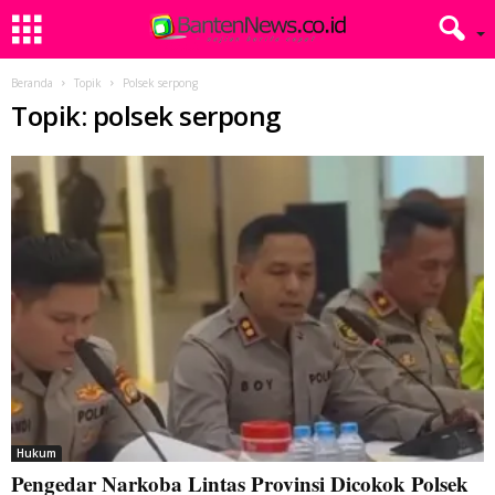
Beranda
Topik
Polsek serpong
Topik: polsek serpong
Hukum
Pengedar Narkoba Lintas Provinsi Dicokok Polsek