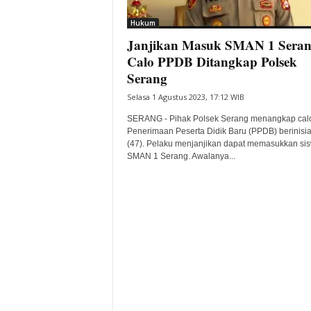
i
Hukum
t
Janjikan Masuk SMAN 1 Seran
a
B
Calo PPDB Ditangkap Polsek
a
Serang
n
Selasa 1 Agustus 2023, 17:12 WIB
t
e
SERANG - Pihak Polsek Serang menangkap cal
n
Penerimaan Peserta Didik Baru (PPDB) berinisia
H
(47). Pelaku menjanjikan dapat memasukkan si
SMAN 1 Serang. Awalanya...
a
r
i
I
n
i