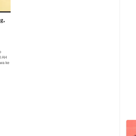
g,
o
l AH
swa ke