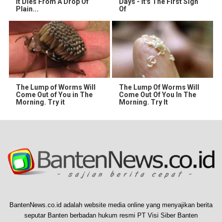
It Dies From A Drop Of
Days - It's The First Sign
Plain...
Of
The Lump of Worms Will
The Lump Of Worms Will
Come Out of You in The
Come Out Of You In The
Morning. Try it
Morning. Try It
BantenNews.co.id adalah website media online yang menyajikan berita
seputar Banten berbadan hukum resmi PT Visi Siber Banten