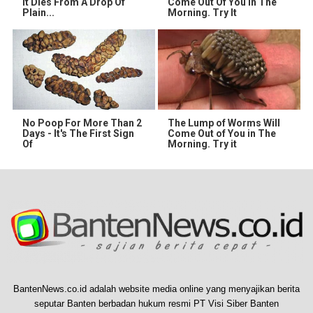
It Dies From A Drop Of
Come Out Of You In The
Plain...
Morning. Try It
No Poop For More Than 2
The Lump of Worms Will
Days - It's The First Sign
Come Out of You in The
Of
Morning. Try it
BantenNews.co.id adalah website media online yang menyajikan berita
seputar Banten berbadan hukum resmi PT Visi Siber Banten