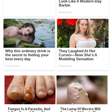
Fungus Is A Parasite, And
The Lump Of Worms Will