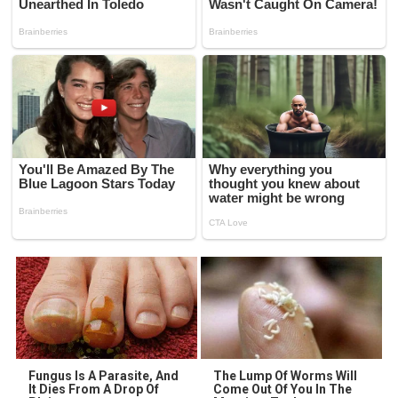
Fungus Is A Parasite, And
The Lump Of Worms Will
It Dies From A Drop Of
Come Out Of You In The