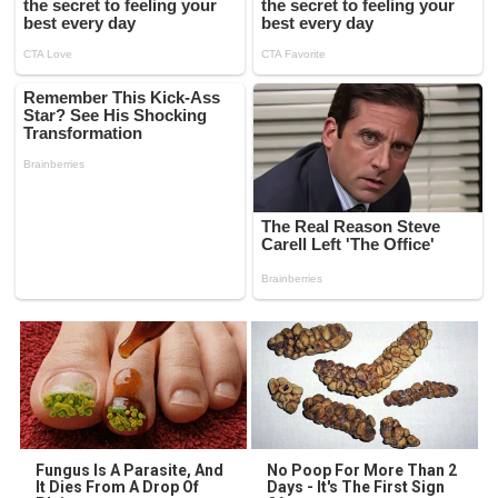
Fungus Is A Parasite, And
No Poop For More Than 2
It Dies From A Drop Of
Days - It's The First Sign