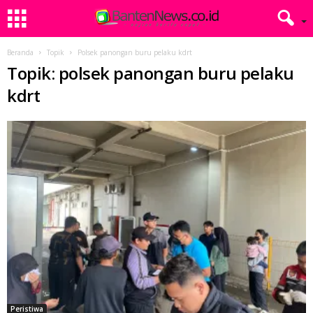
Beranda
Topik
Polsek panongan buru pelaku kdrt
Topik: polsek panongan buru pelaku
kdrt
Peristiwa