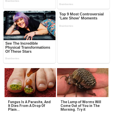
Fungus Is A Parasite, And
The Lump of Worms Will
It Dies From A Drop Of
Come Out of You in The
Plain...
Morning. Try it