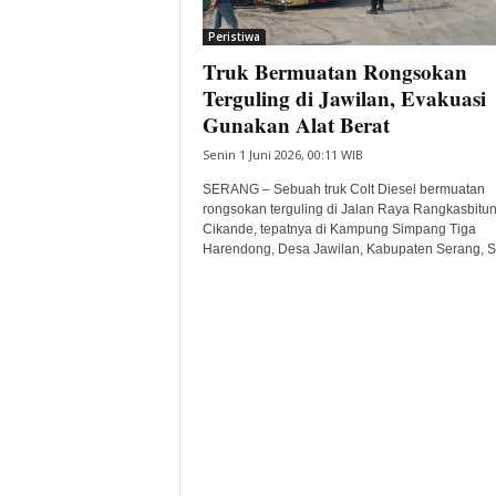
i
Peristiwa
t
Truk Bermuatan Rongsokan
a
B
Terguling di Jawilan, Evakuasi
a
Gunakan Alat Berat
n
Senin 1 Juni 2026, 00:11 WIB
t
e
SERANG – Sebuah truk Colt Diesel bermuatan
n
rongsokan terguling di Jalan Raya Rangkasbitu
H
Cikande, tepatnya di Kampung Simpang Tiga
Harendong, Desa Jawilan, Kabupaten Serang, Sa
a
r
i
I
n
i