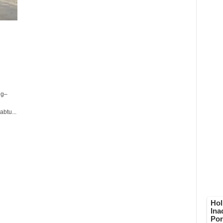
ng–
btu...