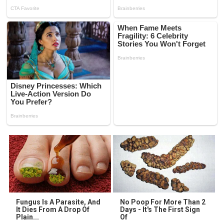
Fungus Is A Parasite, And
No Poop For More Than 2
It Dies From A Drop Of
Days - It's The First Sign
Plain...
Of