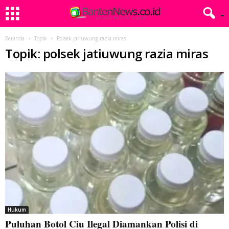
Beranda
Topik
Polsek jatiuwung razia miras
Topik: polsek jatiuwung razia miras
Hukum
Puluhan Botol Ciu Ilegal Diamankan Polisi di