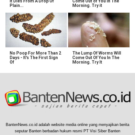
It Dies From A Drop Of
Come Out of You in The
Plain...
Morning. Try it
No Poop For More Than 2
The Lump Of Worms Will
Days - It's The First Sign
Come Out Of You In The
Of
Morning. Try It
BantenNews.co.id adalah website media online yang menyajikan berita
seputar Banten berbadan hukum resmi PT Visi Siber Banten