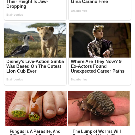
Fungus Is A Parasite, And
The Lump of Worms Will