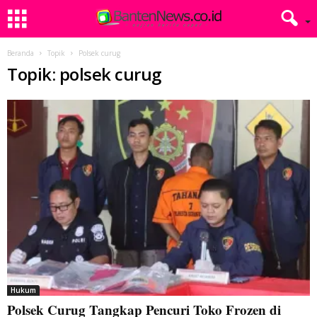
Beranda
Topik
Polsek curug
Topik: polsek curug
Hukum
Polsek Curug Tangkap Pencuri Toko Frozen di