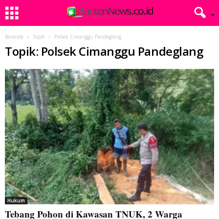
Beranda
Topik
Polsek Cimanggu Pandeglang
Topik: Polsek Cimanggu Pandeglang
Hukum
Tebang Pohon di Kawasan TNUK, 2 Warga