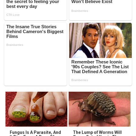
Fungus Is A Parasite, And
The Lump of Worms Will