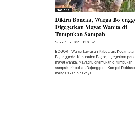
i
Nasional
t
Dikira Boneka, Warga Bojongg
a
B
Digegerkan Mayat Wanita di
a
Tumpukan Sampah
n
Sabtu 1 Juli 2023, 12:08 WIB
t
e
BOGOR - Warga kawasan Pabuaran, Kecamata
n
Bojonggede, Kabupaten Bogor, digegerkan pe
H
mayat wanita. Mayat itu ditemukan di tumpukan
sampah. Kapolsek Bojonggede Kompol Robins
a
mengatakan pihaknya...
r
i
I
n
i