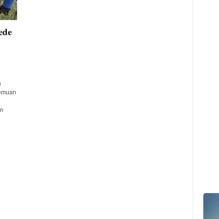
ede
n
nemuan
on