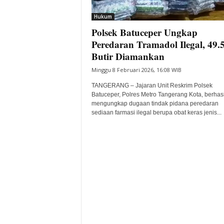
i
Hukum
t
Polsek Batuceper Ungkap
a
B
Peredaran Tramadol Ilegal, 49.
a
Butir Diamankan
n
Minggu 8 Februari 2026, 16:08 WIB
t
e
TANGERANG – Jajaran Unit Reskrim Polsek
n
Batuceper, Polres Metro Tangerang Kota, berhasi
H
mengungkap dugaan tindak pidana peredaran
sediaan farmasi ilegal berupa obat keras jenis...
a
r
i
I
n
i