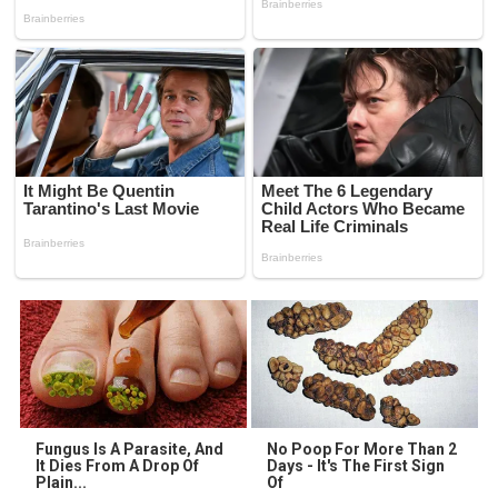
Fungus Is A Parasite, And
No Poop For More Than 2
It Dies From A Drop Of
Days - It's The First Sign
Plain...
Of