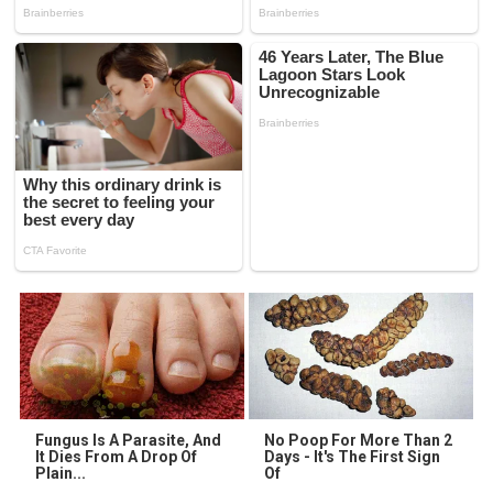
Fungus Is A Parasite, And
No Poop For More Than 2
It Dies From A Drop Of
Days - It's The First Sign
Plain...
Of