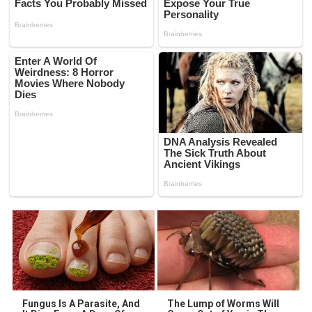
Fungus Is A Parasite, And
The Lump of Worms Will