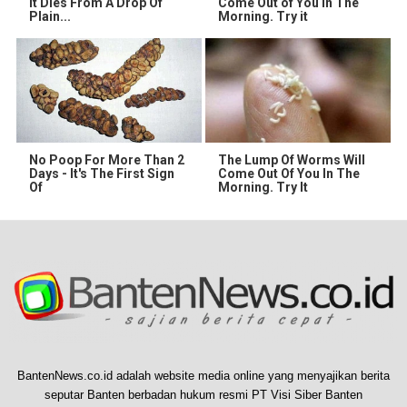
It Dies From A Drop Of
Come Out of You in The
Plain...
Morning. Try it
No Poop For More Than 2
The Lump Of Worms Will
Days - It's The First Sign
Come Out Of You In The
Of
Morning. Try It
BantenNews.co.id adalah website media online yang menyajikan berita
seputar Banten berbadan hukum resmi PT Visi Siber Banten