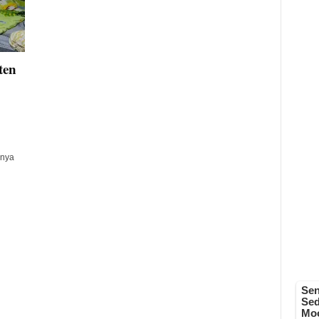
ten
inya