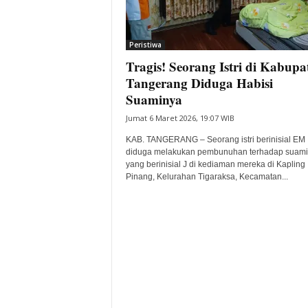
i
t
a
Peristiwa
B
Tragis! Seorang Istri di Kabupa
a
Tangerang Diduga Habisi
n
Suaminya
t
e
Jumat 6 Maret 2026, 19:07 WIB
n
KAB. TANGERANG – Seorang istri berinisial EM
H
diduga melakukan pembunuhan terhadap suam
a
yang berinisial J di kediaman mereka di Kapling
r
Pinang, Kelurahan Tigaraksa, Kecamatan...
i
I
n
i