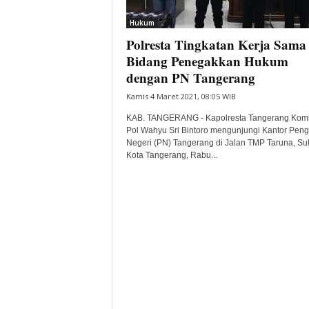
i
Hukum
t
Polresta Tingkatan Kerja Sama 
a
B
Bidang Penegakkan Hukum
a
dengan PN Tangerang
n
Kamis 4 Maret 2021, 08:05 WIB
t
e
KAB. TANGERANG - Kapolresta Tangerang Kom
n
Pol Wahyu Sri Bintoro mengunjungi Kantor Peng
H
Negeri (PN) Tangerang di Jalan TMP Taruna, Suk
Kota Tangerang, Rabu...
a
r
i
I
n
i