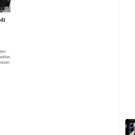
di
bes
adilan
asari,