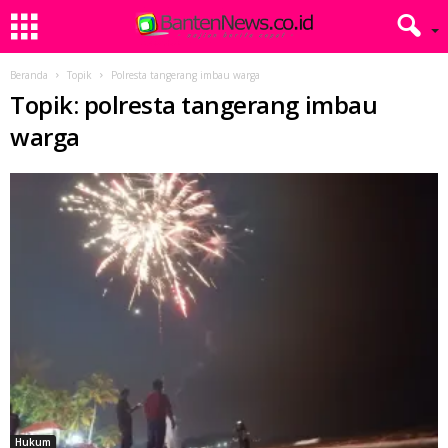
Beranda
Topik
Polresta tangerang imbau warga
Topik: polresta tangerang imbau
warga
Hukum