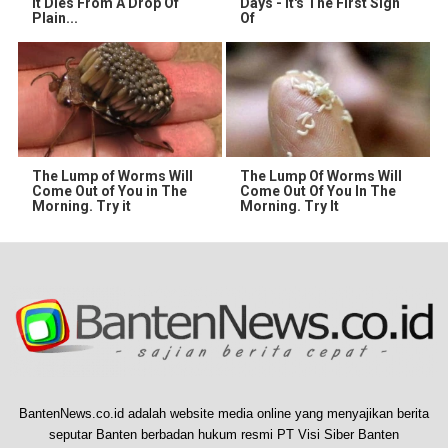
It Dies From A Drop Of
Days - It's The First Sign
Plain...
Of
The Lump of Worms Will
The Lump Of Worms Will
Come Out of You in The
Come Out Of You In The
Morning. Try it
Morning. Try It
BantenNews.co.id adalah website media online yang menyajikan berita
seputar Banten berbadan hukum resmi PT Visi Siber Banten