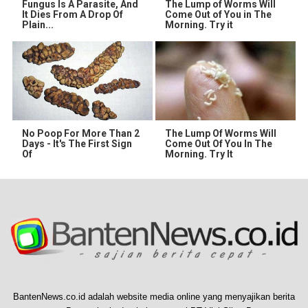
Fungus Is A Parasite, And
The Lump of Worms Will
It Dies From A Drop Of
Come Out of You in The
Plain...
Morning. Try it
No Poop For More Than 2
The Lump Of Worms Will
Days - It's The First Sign
Come Out Of You In The
Of
Morning. Try It
BantenNews.co.id adalah website media online yang menyajikan berita