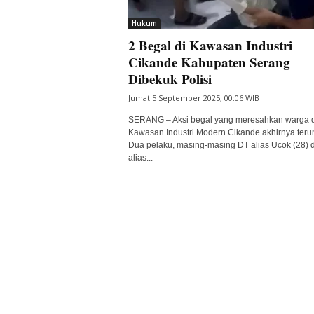
i
Hukum
t
2 Begal di Kawasan Industri
a
B
Cikande Kabupaten Serang
a
Dibekuk Polisi
n
Jumat 5 September 2025, 00:06 WIB
t
e
SERANG – Aksi begal yang meresahkan warga d
n
Kawasan Industri Modern Cikande akhirnya teru
H
Dua pelaku, masing-masing DT alias Ucok (28) 
alias...
a
r
i
I
n
i