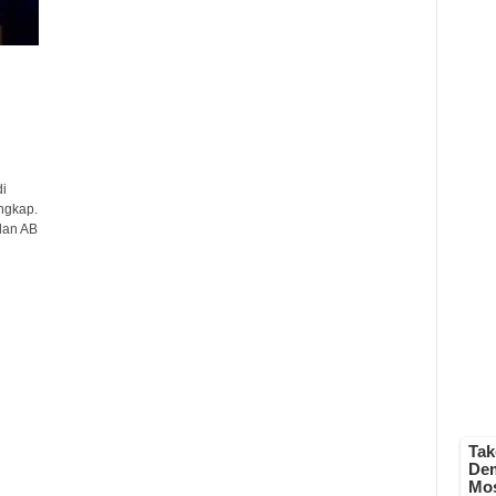
i
ngkap.
dan AB