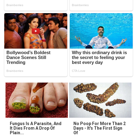
Fungus Is A Parasite, And
No Poop For More Than 2
It Dies From A Drop Of
Days - It's The First Sign
Plain...
Of