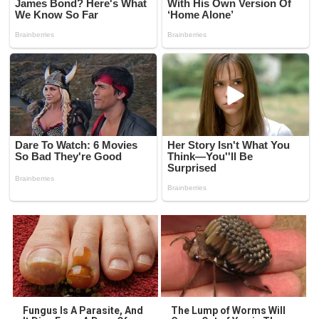
Fungus Is A Parasite, And
The Lump of Worms Will