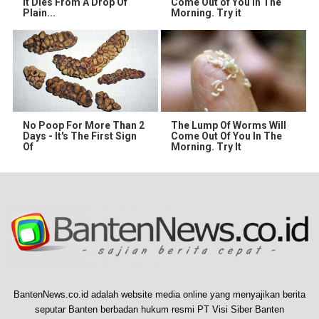
It Dies From A Drop Of
Come Out of You in The
Plain...
Morning. Try it
No Poop For More Than 2
The Lump Of Worms Will
Days - It's The First Sign
Come Out Of You In The
Of
Morning. Try It
BantenNews.co.id adalah website media online yang menyajikan berita
seputar Banten berbadan hukum resmi PT Visi Siber Banten