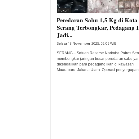
i
Hukum
t
Peredaran Sabu 1,5 Kg di Kota
a
B
Serang Terbongkar, Pedagang 
a
Jadi...
n
Selasa 18 November 2025, 02:06 WIB
t
e
SERANG – Satuan Reserse Narkoba Polres Ser
n
membongkar jaringan besar peredaran sabu ya
H
dikendalikan para pedagang ikan di kawasan
Muarabaru, Jakarta Utara. Operasi penyergapan.
a
r
i
I
n
i