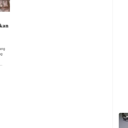
Ikan
ang
ng
..