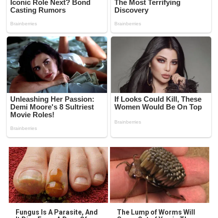
Fungus Is A Parasite, And
The Lump of Worms Will