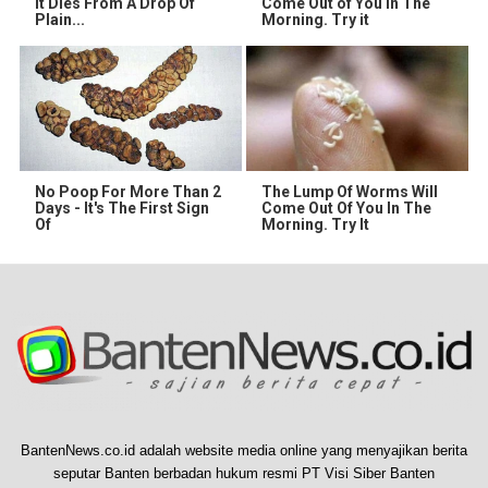
It Dies From A Drop Of
Come Out of You in The
Plain...
Morning. Try it
No Poop For More Than 2
The Lump Of Worms Will
Days - It's The First Sign
Come Out Of You In The
Of
Morning. Try It
BantenNews.co.id adalah website media online yang menyajikan berita
seputar Banten berbadan hukum resmi PT Visi Siber Banten